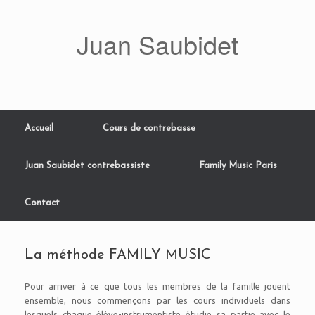
Skip
to
Juan Saubidet
content
Accueil
Cours de contrebasse
Juan Saubidet contrebassiste
Family Music Paris
Contact
La méthode FAMILY MUSIC
Pour arriver à ce que tous les membres de la famille jouent
ensemble, nous commençons par les cours individuels dans
lesquels chaque élève-instrumentiste étudie sa partie avec le